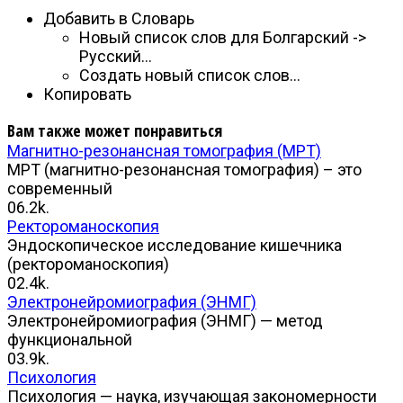
Добавить в Словарь
Новый список слов для Болгарский ->
Русский…
Создать новый список слов…
Копировать
Вам также может понравиться
Магнитно-резонансная томография (МРТ)
МРТ (магнитно-резонансная томография) – это
современный
0
6.2k.
Ректороманоскопия
Эндоскопическое исследование кишечника
(ректороманоскопия)
0
2.4k.
Электронейромиография (ЭНМГ)
Электронейромиография (ЭНМГ) — метод
функциональной
0
3.9k.
Психология
Психология — наука, изучающая закономерности